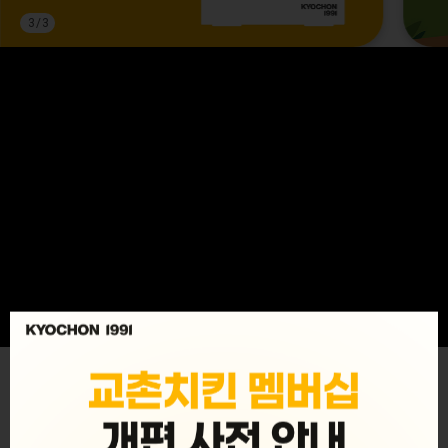
3
/
3
MENU