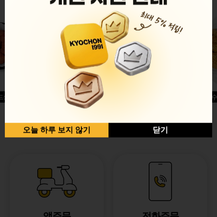
드싱글윙
허니옥수
반반순살[레드+허니]
오늘 하루 보지 않기
닫기
앱주문
전화주문