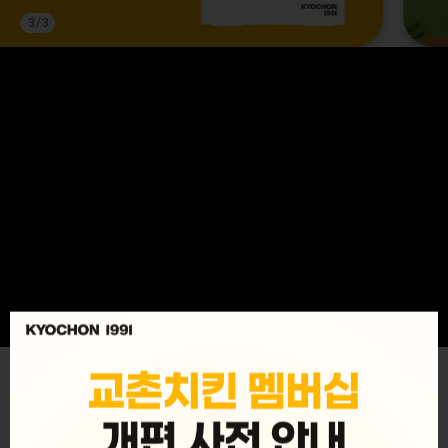
3
/
3
MENU