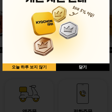
드싱글윙
허니옥수
반반순살[레드+허니]
오늘 하루 보지 않기
닫기
앱주문
전화주문