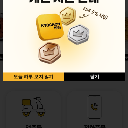
드싱글윙
허니옥수
반반순살[레드+허니]
오늘 하루 보지 않기
닫기
앱주문
전화주문