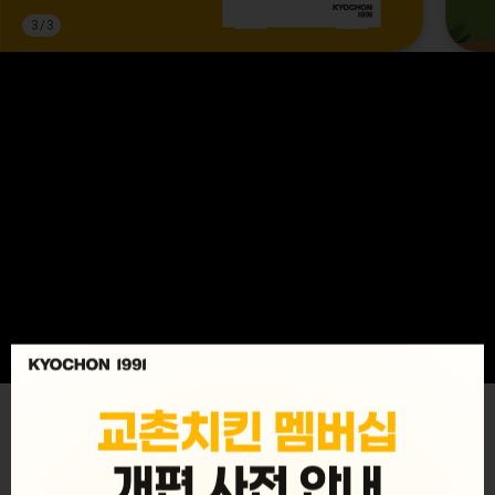
3
/
3
MENU