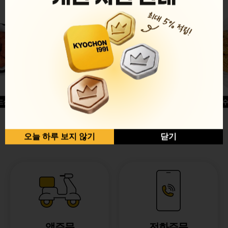
드싱글윙
허니옥수
반반순살[레드+허니]
오늘 하루 보지 않기
닫기
앱주문
전화주문