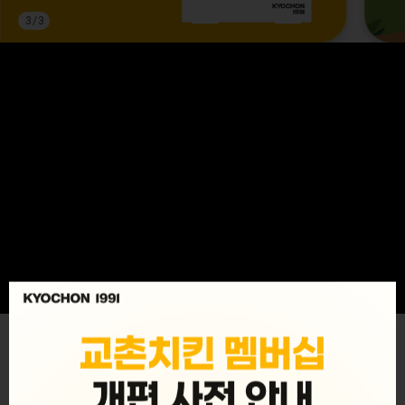
3
/
3
MENU