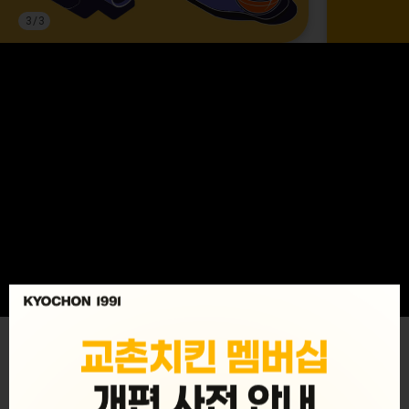
3
/
3
MENU