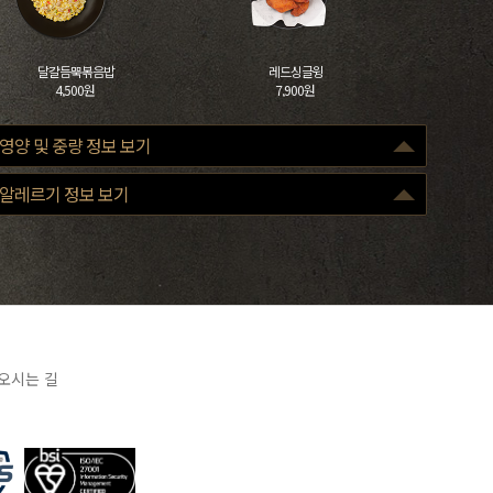
달걀듬뿍볶음밥
레드싱글윙
4,500원
7,900원
영양 및 중량 정보 보기
구분
100g
알레르기 정보 보기
열량(Kcal)
345
당류(g)
7
단백질(g)
19
포화지방(g)
1.8
나트륨(mg)
420
조리 전
중량 : 250g
오시는 길
※ 표기 중량은 조리 전 원료육 기준으로, 손질 및 조리 과정에 따라 실제 제공
중량은 달라질 수 있습니다.
※ 표시된 영양성분은 산출근거에 따른 표준 값으로 실제 제품과 차이가 있을
수 있습니다.