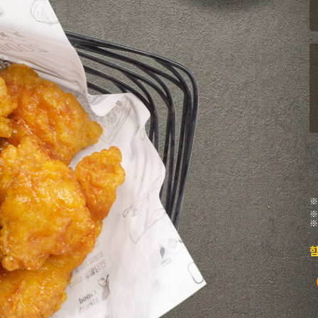
※
※
※
함