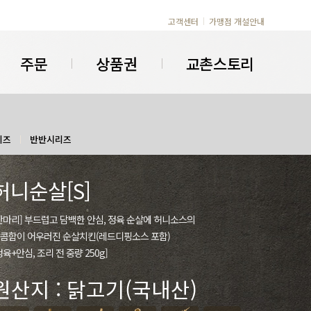
고객센터
가맹점 개설안내
주문
상품권
교촌스토리
리즈
반반시리즈
허니순살[S]
반마리] 부드럽고 담백한 안심, 정육 순살에 허니소스의
콤함이 어우러진 순살치킨(레드디핑소스 포함)
정육+안심, 조리 전 중량 250g]
원산지 : 닭고기(국내산)