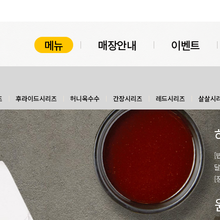
메뉴
매장안내
이벤트
즈
후라이드시리즈
허니옥수수
간장시리즈
레드시리즈
살살시
[
달
[