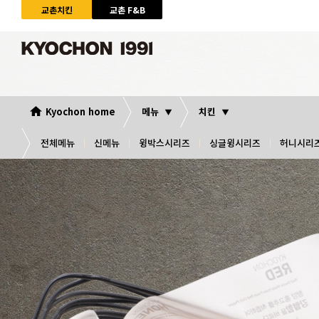
교촌치킨
교촌 F&B
Kyochon home
메뉴
치킨
전체메뉴
신메뉴
윙박스시리즈
싱글윙시리즈
허니시리