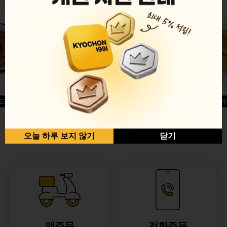
드싱글윙
허니옥수
반반순살[레드+허니]
오늘 하루 보지 않기
닫기
앱주문
전화주문