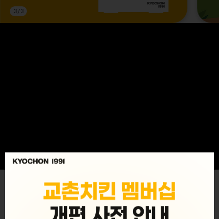
3
/
3
MENU