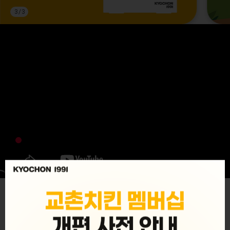
3
/
3
MENU