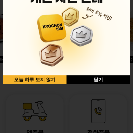
드싱글윙
허니옥수
반반순살[레드+허니]
오늘 하루 보지 않기
닫기
앱주문
전화주문