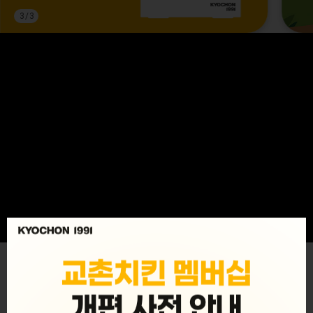
3
/
3
MENU