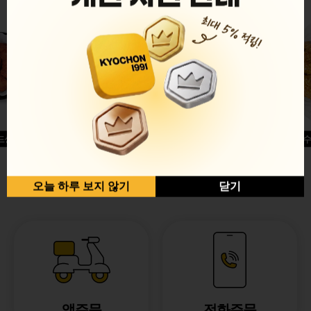
드싱글윙
허니옥수
반반순살[레드+허니]
오늘 하루 보지 않기
닫기
앱주문
전화주문