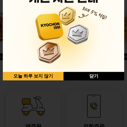
드싱글윙
허니옥수
반반순살[레드+허니]
오늘 하루 보지 않기
닫기
앱주문
전화주문