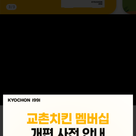
3
/
3
MENU