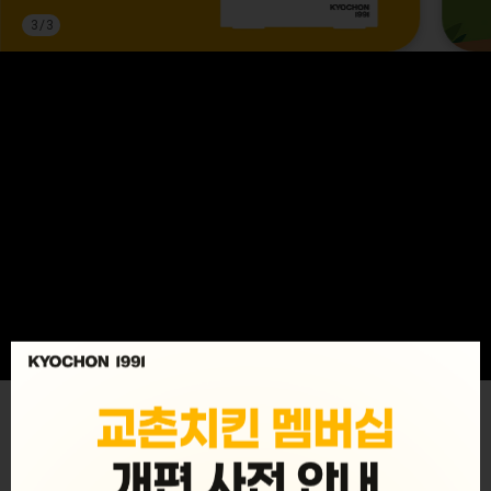
3
/
3
MENU