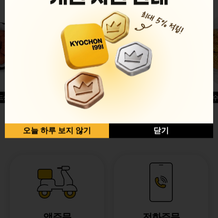
드싱글윙
허니옥수
반반순살[레드+허니]
오늘 하루 보지 않기
닫기
앱주문
전화주문