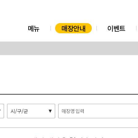
메뉴
매장안내
이벤트
시/구/군