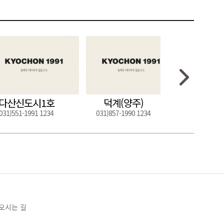
다산신도시1호
덕계(양주)
도구
031)551-1991 1234
031)857-1990 1234
054)272-0
오시는 길