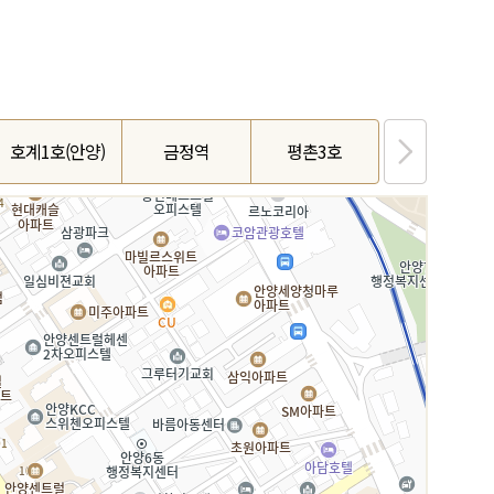
호계1호(안양)
금정역
평촌3호
석수1호