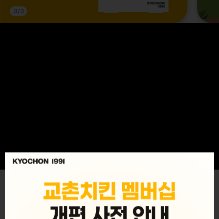
3
/
3
MENU