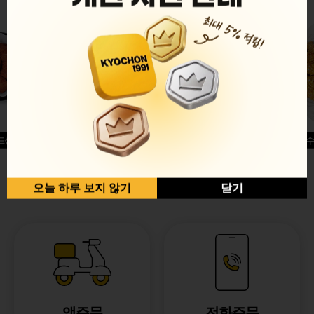
드싱글윙
허니옥수
반반순살[레드+허니]
오늘 하루 보지 않기
닫기
앱주문
전화주문