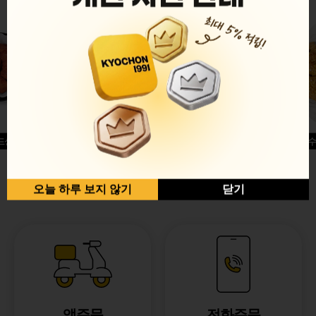
드싱글윙
허니옥수
반반순살[레드+허니]
오늘 하루 보지 않기
닫기
앱주문
전화주문