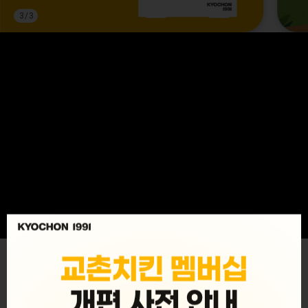
3
/
3
MENU