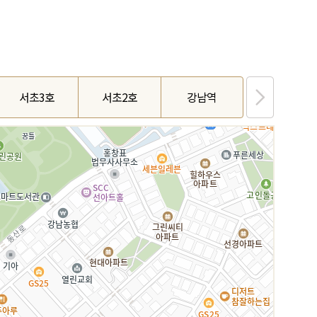
서초3호
서초2호
강남역
대치2호