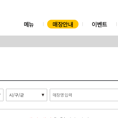
메뉴
매장안내
이벤트
시/구/군