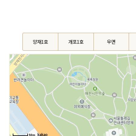
양재1호
개포1호
우면
50m