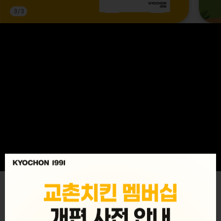
3
/
3
MENU