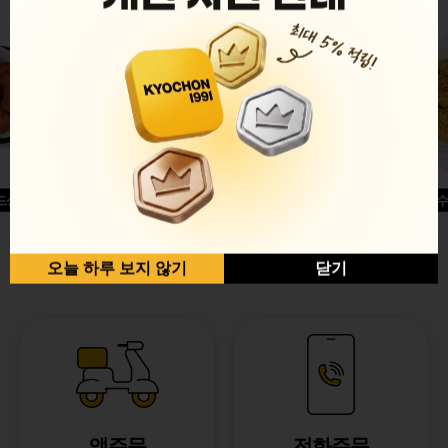
드싱글윙
허니옥수
반반순살[레드+허니]
오늘 하루 보지 않기
닫기
앱주문
전화주문