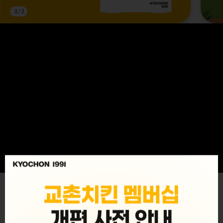
3
/
3
MENU