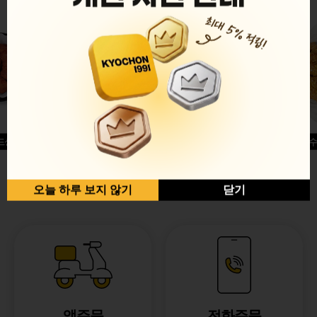
드싱글윙
허니옥수
반반순살[레드+허니]
오늘 하루 보지 않기
닫기
앱주문
전화주문