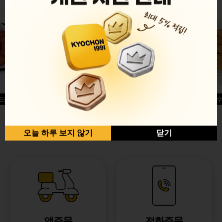
드싱글윙
허니옥수
반반순살[레드+허니]
오늘 하루 보지 않기
닫기
앱주문
전화주문