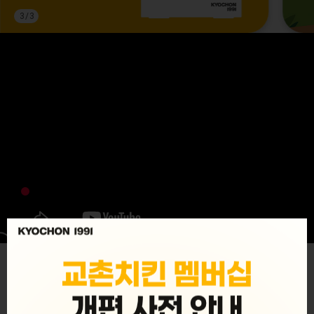
3
/
3
MENU