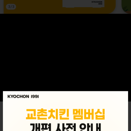
3
/
3
MENU