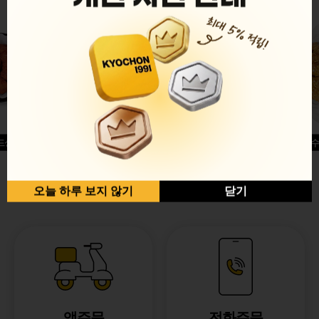
드싱글윙
허니옥수
반반순살[레드+허니]
오늘 하루 보지 않기
닫기
앱주문
전화주문