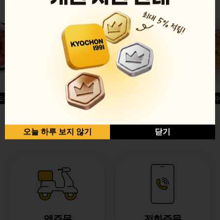
드싱글윙
허니옥수
반반순살[레드+허니]
오늘 하루 보지 않기
닫기
앱주문
전화주문