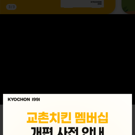
3
/
3
MENU