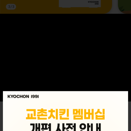
3
/
3
MENU