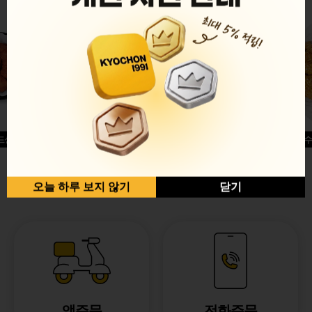
드싱글윙
허니옥수
반반순살[레드+허니]
오늘 하루 보지 않기
닫기
앱주문
전화주문