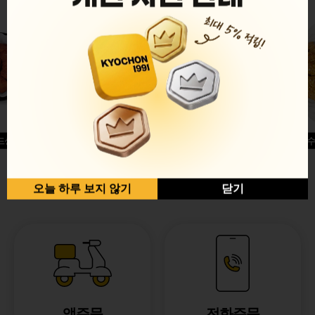
드싱글윙
허니옥수
반반순살[레드+허니]
오늘 하루 보지 않기
닫기
앱주문
전화주문