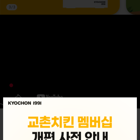
3
/
3
MENU