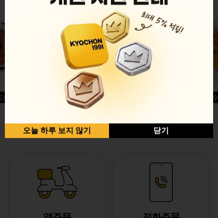
드싱글윙
허니옥수
반반순살[레드+허니]
오늘 하루 보지 않기
닫기
앱주문
전화주문