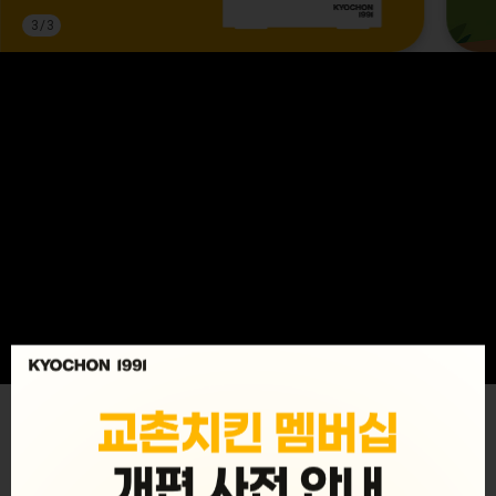
3
/
3
MENU