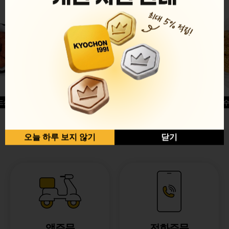
드싱글윙
허니옥수
반반순살[레드+허니]
오늘 하루 보지 않기
닫기
앱주문
전화주문