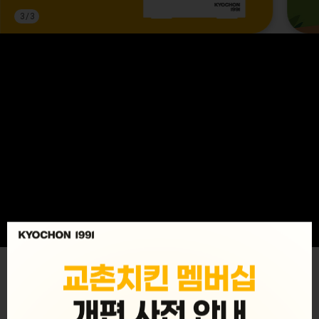
3
/
3
MENU