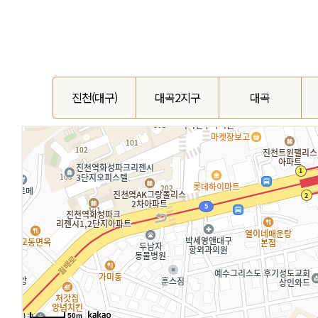
진천(대구)
대곡2지구
대곡
50m