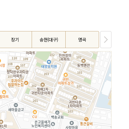
장기
송현(대구)
명곡
감삼성당