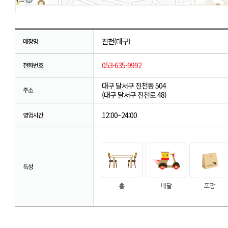
진천(대구)
매장명
053-635-9992
전화번호
대구 달서구 진천동 504
주소
(대구 달서구 진천로 48)
12:00~24:00
영업시간
특성