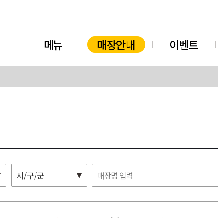
메뉴
매장안내
이벤트
시/구/군