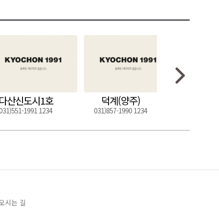
다산신도시1호
덕계(양주)
도구
031)551-1991 1234
031)857-1990 1234
054)272-0
오시는 길