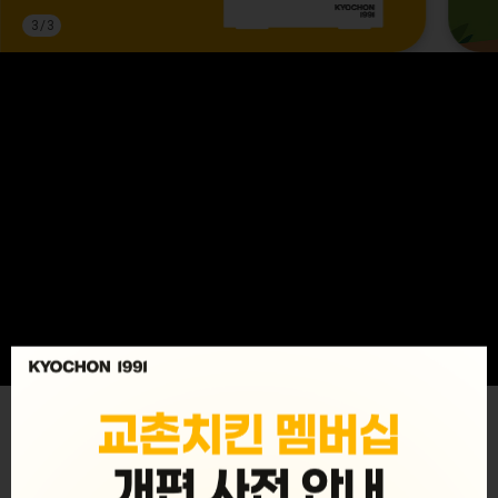
3
/
3
MENU