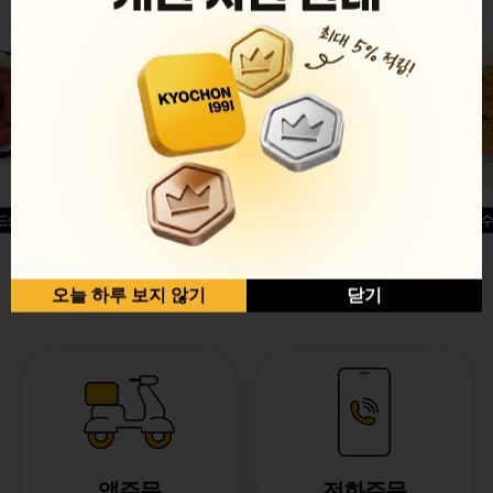
드싱글윙
허니옥수
반반순살[레드+허니]
오늘 하루 보지 않기
닫기
앱주문
전화주문