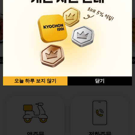
드싱글윙
허니옥수
반반순살[레드+허니]
오늘 하루 보지 않기
닫기
앱주문
전화주문