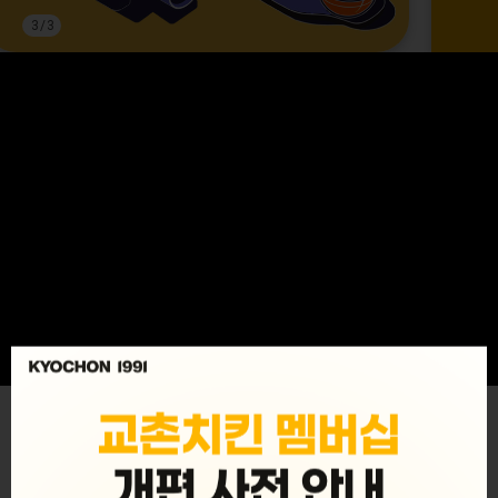
3
/
3
MENU