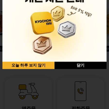
드싱글윙
허니옥수
반반순살[레드+허니]
오늘 하루 보지 않기
닫기
앱주문
전화주문