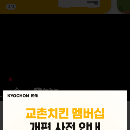
3
/
3
MENU