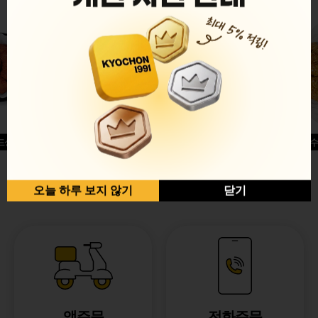
드싱글윙
허니옥수
반반순살[레드+허니]
오늘 하루 보지 않기
닫기
앱주문
전화주문