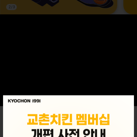
3
/
3
MENU