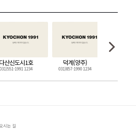
다산신도시1호
덕계(양주)
도구
031)551-1991 1234
031)857-1990 1234
054)272-0
오시는 길