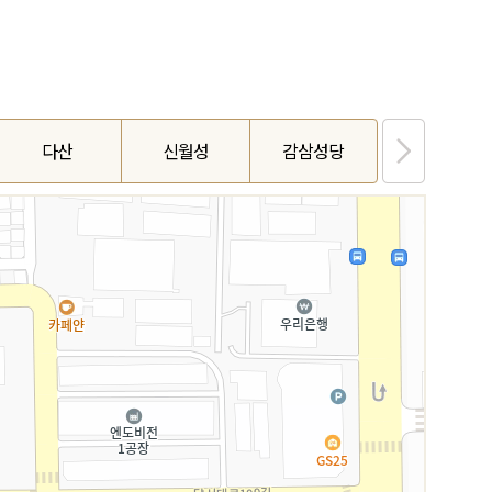
다산
신월성
감삼성당