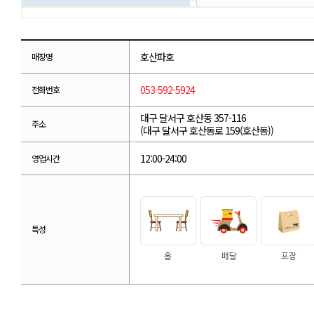
호산파호
매장명
053-592-5924
전화번호
대구 달서구 호산동 357-116
주소
(대구 달서구 호산동로 159(호산동))
12:00-24:00
영업시간
특성