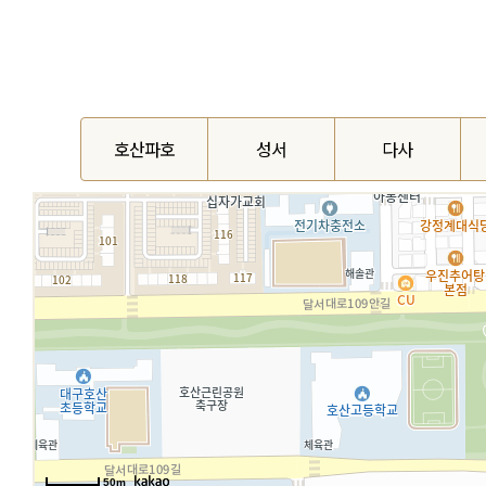
호산파호
성서
다사
50m