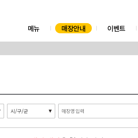
메뉴
매장안내
이벤트
시/구/군