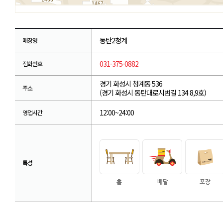
동탄2청계
매장명
031-375-0882
전화번호
경기 화성시 청계동 536
주소
(경기 화성시 동탄대로시범길 134 8,9호)
12:00~24:00
영업시간
특성