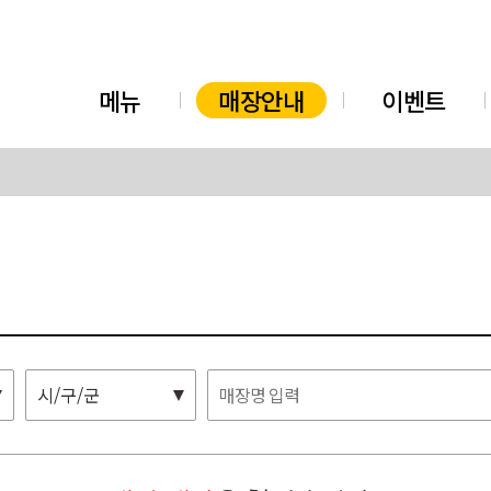
메뉴
매장안내
이벤트
시/구/군