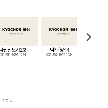
다산신도시1호
덕계(양주)
도구
031)551-1991 1234
031)857-1990 1234
054)272-0
오시는 길