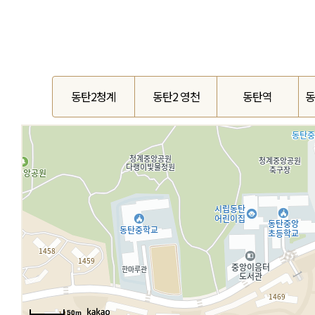
동탄2청계
동탄2 영천
동탄역
동
50m