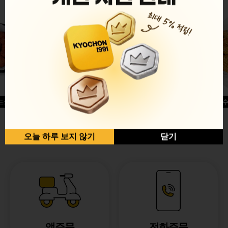
드싱글윙
허니옥수
반반순살[레드+허니]
오늘 하루 보지 않기
닫기
앱주문
전화주문