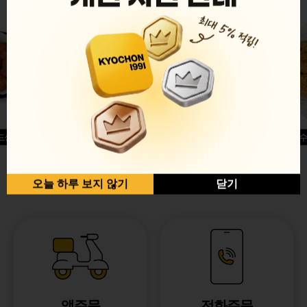
드싱글윙
허니옥수
반반순살[레드+허니]
오늘 하루 보지 않기
닫기
앱주문
전화주문