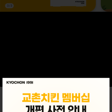
3
/
3
MENU