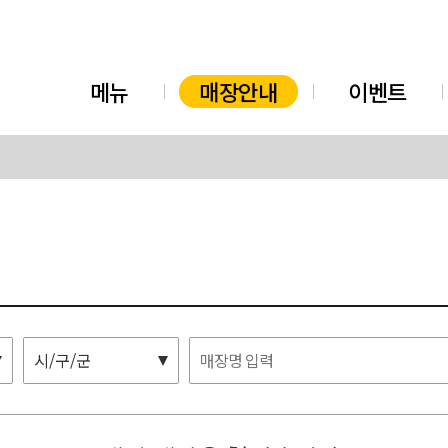
메뉴
매장안내
이벤트
시/구/군