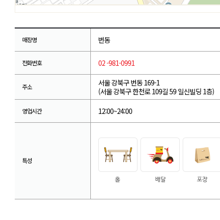
번동
매장명
02 -981-0991
전화번호
서울 강북구 번동 169-1
주소
(서울 강북구 한천로 109길 59 일신빌딩 1층)
12:00~24:00
영업시간
특성