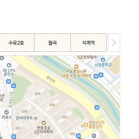
수유2호
월곡
석계역
석관장위