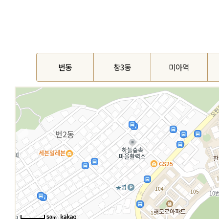
번동
창3동
미아역
50m