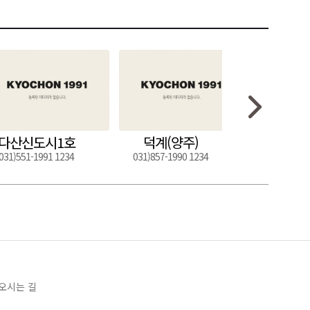
다산신도시1호
덕계(양주)
도구
031)551-1991 1234
031)857-1990 1234
054)272-0
오시는 길