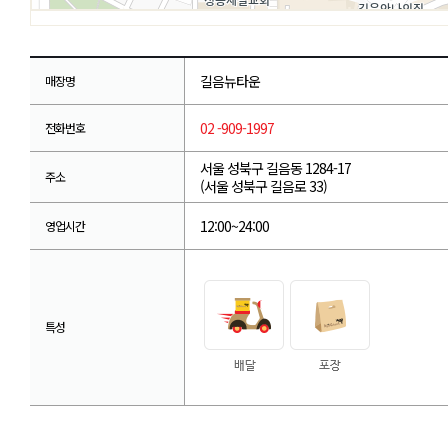
길음뉴타운
매장명
02 -909-1997
전화번호
서울 성북구 길음동 1284-17
주소
(서울 성북구 길음로 33)
12:00~24:00
영업시간
특성