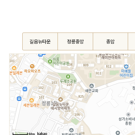
길음뉴타운
정릉중앙
종암
50m