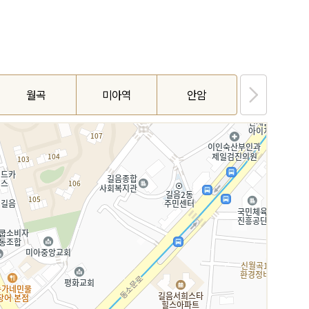
월곡
미아역
안암
수유2호