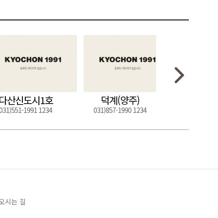
다산신도시1호
덕계(양주)
도구
031)551-1991 1234
031)857-1990 1234
054)272-0
오시는 길