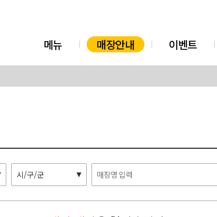
메뉴
매장안내
이벤트
시/구/군