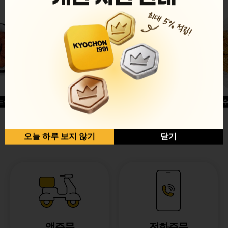
드싱글윙
허니옥수
반반순살[레드+허니]
오늘 하루 보지 않기
닫기
앱주문
전화주문