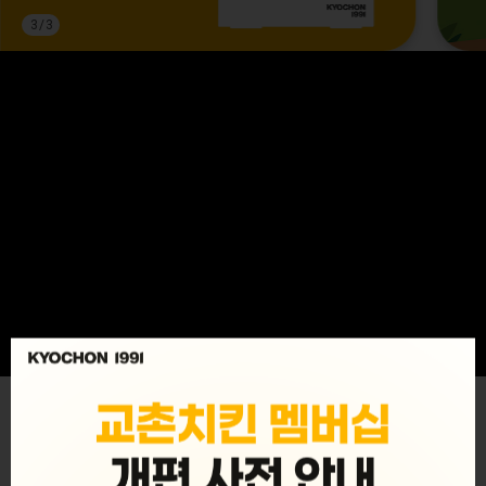
3
/
3
MENU