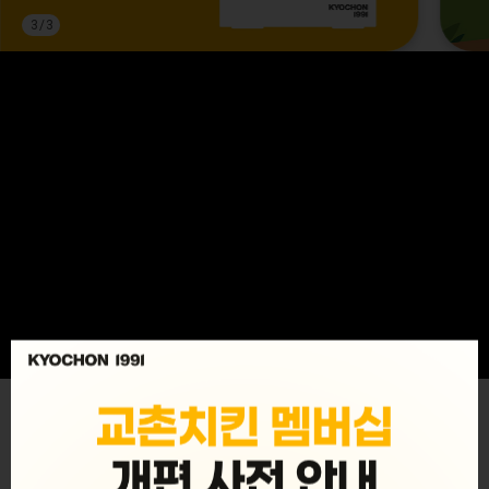
3
/
3
MENU