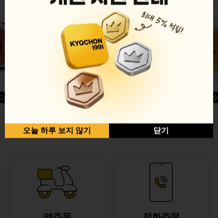
드싱글윙
허니옥수
반반순살[레드+허니]
오늘 하루 보지 않기
닫기
앱주문
전화주문