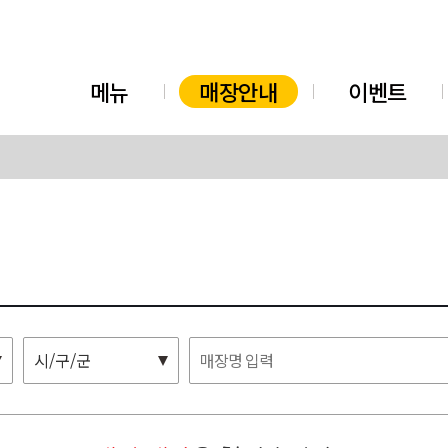
메뉴
매장안내
이벤트
시/구/군