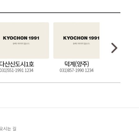
다산신도시1호
덕계(양주)
도구
031)551-1991 1234
031)857-1990 1234
054)272-0
오시는 길