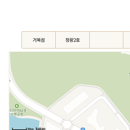
거북섬
정왕2호
50m