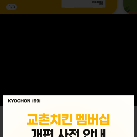
3
/
3
MENU