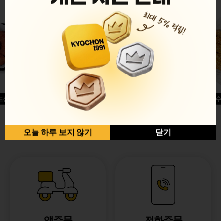
드싱글윙
허니옥수
반반순살[레드+허니]
오늘 하루 보지 않기
닫기
앱주문
전화주문