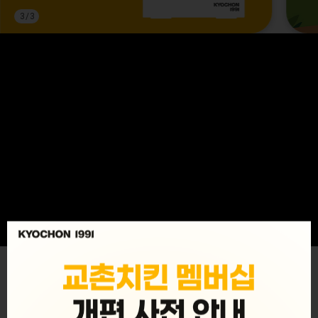
3
/
3
MENU