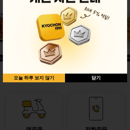
드싱글윙
허니옥수
반반순살[레드+허니]
오늘 하루 보지 않기
닫기
앱주문
전화주문