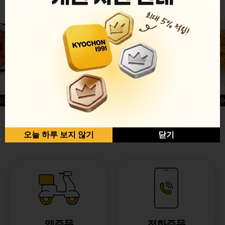
드싱글윙
허니옥수
반반순살[레드+허니]
오늘 하루 보지 않기
닫기
앱주문
전화주문