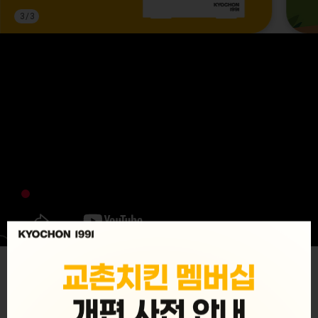
3
/
3
MENU