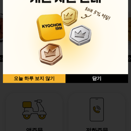
드싱글윙
허니옥수
반반순살[레드+허니]
오늘 하루 보지 않기
닫기
앱주문
전화주문