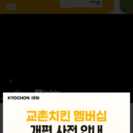
3
/
3
MENU