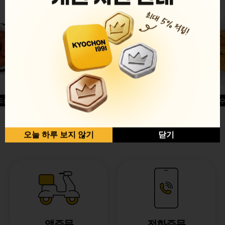
드싱글윙
허니옥수
반반순살[레드+허니]
오늘 하루 보지 않기
닫기
앱주문
전화주문