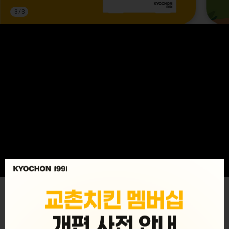
3
/
3
MENU