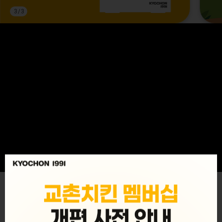
3
/
3
MENU