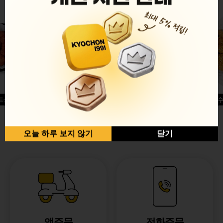
드싱글윙
허니옥수
반반순살[레드+허니]
오늘 하루 보지 않기
닫기
앱주문
전화주문