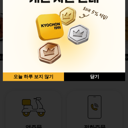
드싱글윙
허니옥수
반반순살[레드+허니]
오늘 하루 보지 않기
닫기
앱주문
전화주문