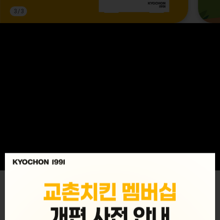
3
/
3
MENU