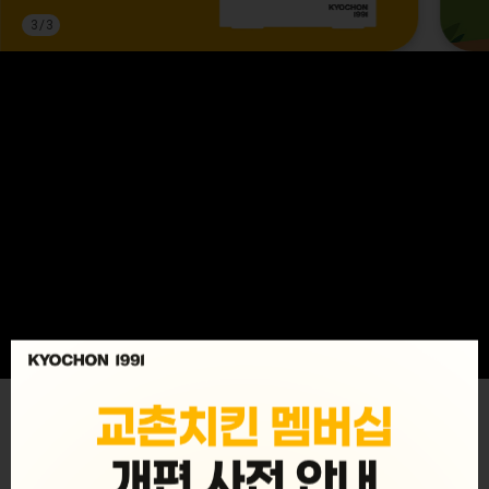
3
/
3
MENU