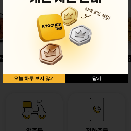
드싱글윙
허니옥수
반반순살[레드+허니]
오늘 하루 보지 않기
닫기
앱주문
전화주문