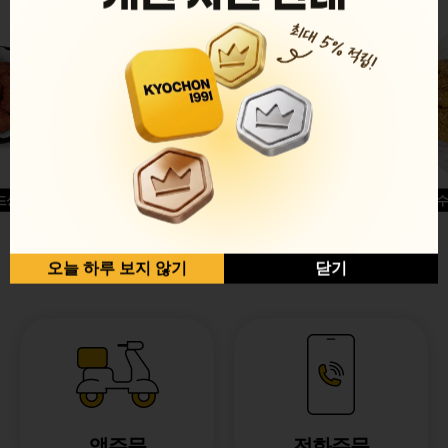
드싱글윙
허니옥수
반반순살[레드+허니]
오늘 하루 보지 않기
닫기
앱주문
전화주문