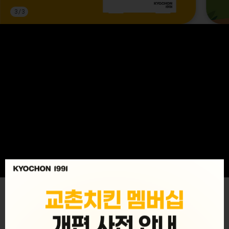
3
/
3
MENU