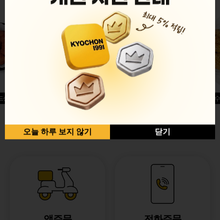
드싱글윙
허니옥수
반반순살[레드+허니]
오늘 하루 보지 않기
닫기
앱주문
전화주문