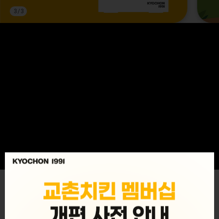
3
/
3
MENU