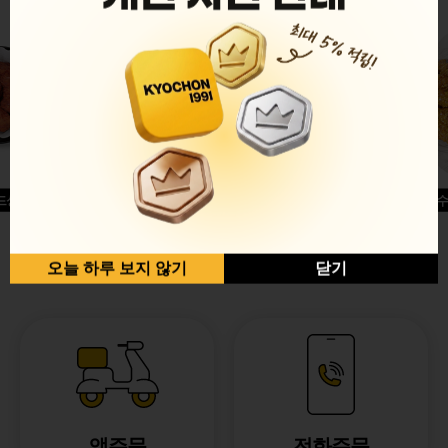
드싱글윙
허니옥수
반반순살[레드+허니]
오늘 하루 보지 않기
닫기
앱주문
전화주문