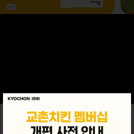
3
/
3
MENU