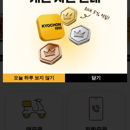
드싱글윙
허니옥수
반반순살[레드+허니]
오늘 하루 보지 않기
닫기
앱주문
전화주문